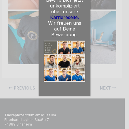
Bewirb Dich jetzt
unkompliziert
über unsere
Karriereseite.
Wir freuen uns
auf Deine
Bewerbung.
Post
PREVIOUS
NEXT
navigation
Therapiezentrum am Museum
Eberhard-Layher-Straße 7
74889 Sinsheim